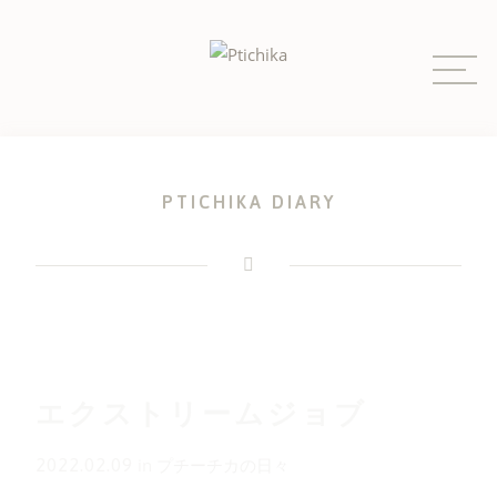
Skip
to
content
PTICHIKA DIARY
エクストリームジョブ
2022.02.09
in
プチーチカの日々