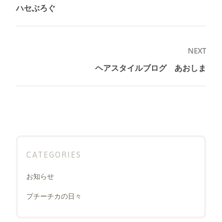
稿
ハセぶろぐ
Previous
ナ
post:
ビ
ゲ
NEXT
ー
ヘアスタイルブログ あおしま
Next
シ
post:
ョ
ン
CATEGORIES
お知らせ
プチーチカの日々