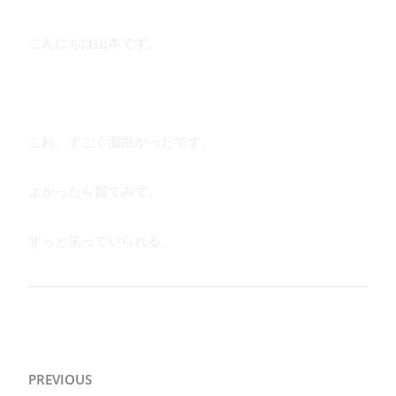
こんにちは山本です。
これ、すごく面白かったです。
よかったら観てみて。
ずっと笑っていられる。
投
PREVIOUS