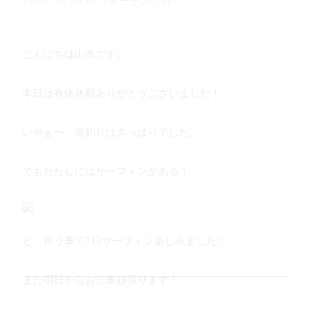
2022.10.28
in
プチーチカの日々
こんにちは山本です。
本日は有休休暇ありがとうございました！
いやぁ〜、魚釣りはさっぱりでした。
でもわたしにはサーフィンがある！
と、言う事で1日サーフィン楽しみました！
また明日からお仕事頑張ります！