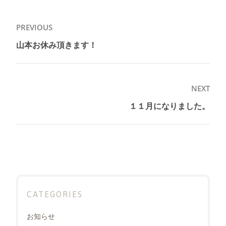
投
PREVIOUS
稿
山本お休み頂きます！
Previous
ナ
post:
ビ
ゲ
NEXT
ー
１１月になりました。
Next
シ
post:
ョ
ン
CATEGORIES
お知らせ