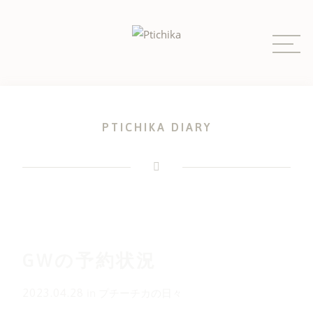
Skip
to
content
PTICHIKA DIARY
GWの予約状況
2023.04.28
in
プチーチカの日々