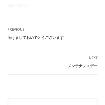
運動大事だね💪
投
PREVIOUS
稿
あけましておめでとうございます
Previous
ナ
post:
ビ
ゲ
NEXT
ー
メンテナンスデー
Next
シ
post:
ョ
ン