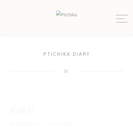
Skip
to
content
PTICHIKA DIARY
初登り
2024.01.03
in
プチーチカの日々