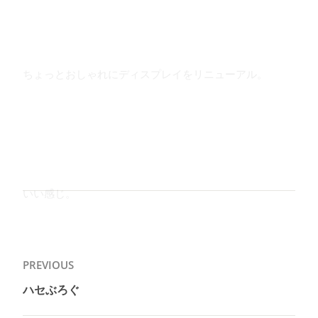
ちょっとおしゃれにディスプレイをリニューアル。
いい感じ。
投
PREVIOUS
稿
ハセぶろぐ
Previous
ナ
post: