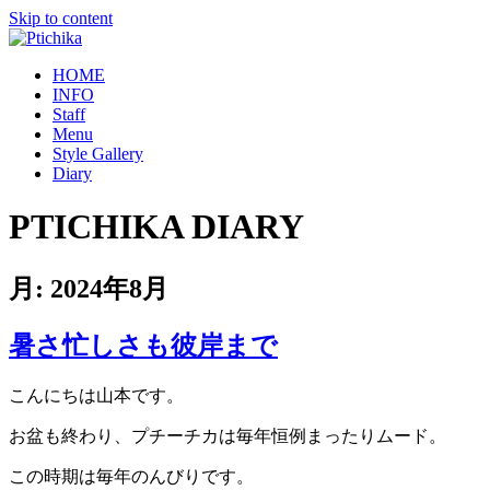
Skip to content
HOME
INFO
Staff
Menu
Style Gallery
Diary
PTICHIKA DIARY
月:
2024年8月
暑さ忙しさも彼岸まで
こんにちは山本です。
お盆も終わり、プチーチカは毎年恒例まったりムード。
この時期は毎年のんびりです。