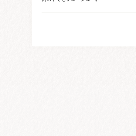
稿
post:
ナ
ビ
ゲ
ー
シ
ョ
ン