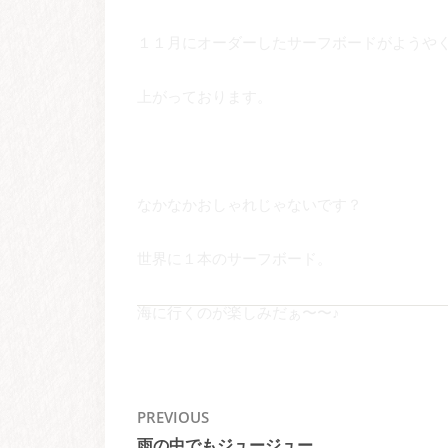
１１月にオーダーしたサーフボードがようや
上がっております。
なかなかおしゃれじゃないです？
世界に１本のサーフボード。
海に行くのが楽しみだぁ〜〜♪
投
PREVIOUS
雨の中でもジュージュー。
Previous