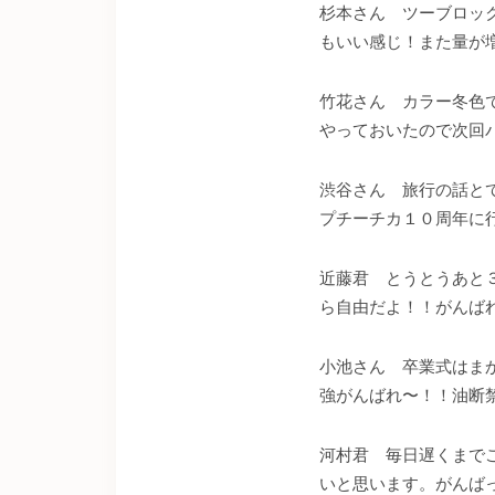
杉本さん ツーブロッ
もいい感じ！また量が
竹花さん カラー冬色
やっておいたので次回
渋谷さん 旅行の話と
プチーチカ１０周年に
近藤君 とうとうあと
ら自由だよ！！がんば
小池さん 卒業式はま
強がんばれ〜！！油断
河村君 毎日遅くまで
いと思います。がんば