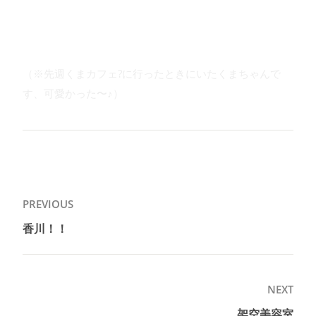
（※先週くまカフェ?に行ったときにいたくまちゃんで
す、可愛かった〜♪）
投
PREVIOUS
稿
香川！！
Previous
ナ
post:
ビ
ゲ
NEXT
ー
架空美容室
Next