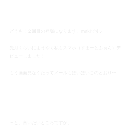
どうも！２回目の登場になります、makiです♪
先月くらいにようやく私もスマホ（すまーとふぉん）デ
ビューしました！
もう画面見なくたってメールもほいほいこのとおり〜
っと、言いたいところですが、