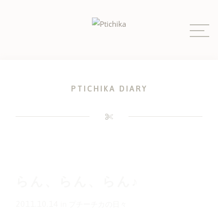
Skip
to
content
PTICHIKA DIARY
らん、らん、らん♪
2011.10.14
in
プチーチカの日々