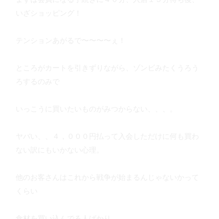
いざショッピング！
テンションあがるで〜〜〜〜ぇ！
ところがカートを引きずりながら、ゾンビみたくうろう
ろするのみで
いっこうに買いたいものがみつからない、、、。
ヤバい、、４，０００円払って入会しただけに何も買わ
ない訳にもいかない心理。
他のお客さんはこれから戦争が始まるんじゃないかって
くらい
食材を買い込んでる人ばかり。