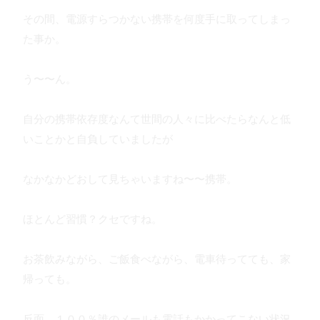
その間、電源すらつかない携帯を何度手に取ってしまっ
た事か。
う〜〜ん。
自分の携帯依存度なんて世間の人々に比べたらなんと低
いことかと自負していましたが
なかなかどおして見ちゃいますね〜〜携帯。
ほとんど習慣？クセですね。
お茶飲みながら、ご飯食べながら、電車待ってても、家
帰っても。
反面、１００％誰のメールも電話もかかってこない状況