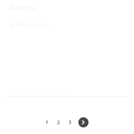
もう来ない。グスン。
in
プチーチカの日々
2013.10.16
投
Page
Page
Page
1
2
3
稿