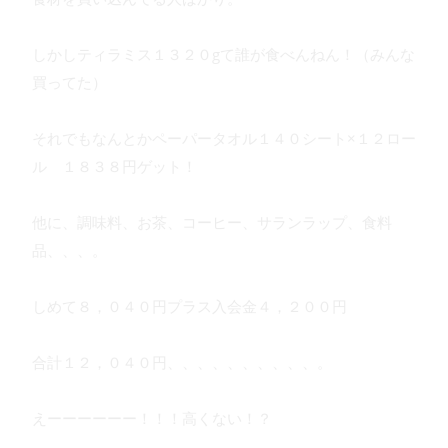
しかしティラミス１３２０gて誰が食べんねん！（みんな
買ってた）
それでもなんとかペーパータオル１４０シート×１２ロー
ル １８３８円ゲット！
他に、調味料、お茶、コーヒー、サランラップ、食料
品、、、。
しめて８，０４０円プラス入会金４，２００円
合計１２，０４０円、、、、、、、、、、。
えーーーーーー！！！高くない！？