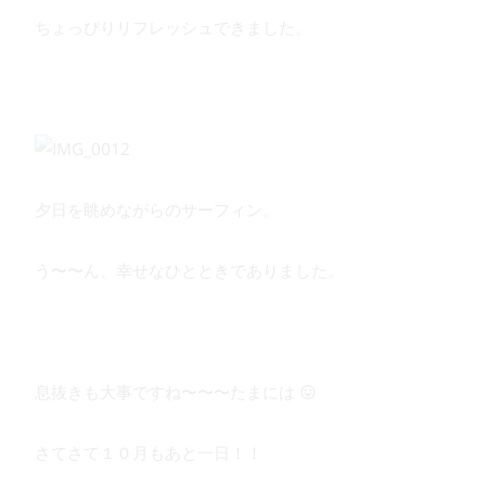
ちょっぴりリフレッシュできました。
夕日を眺めながらのサーフィン。
う〜〜ん、幸せなひとときでありました。
息抜きも大事ですね〜〜〜たまには 😛
さてさて１０月もあと一日！！