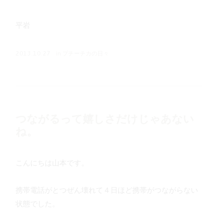
平岩
in
プチーチカの日々
2013.10.27
つながるって嬉しさだけじゃあない
ね。
こんにちは山本です。
携帯電話がとつぜん壊れて４日ほど携帯がつながらない
状態でした。