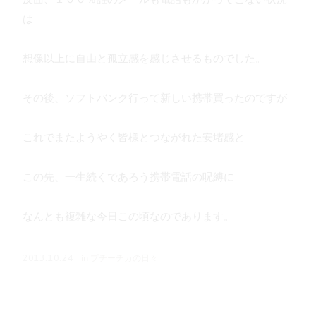
は
想像以上に自由と孤立感を感じさせるものでした。
その後、ソフトバンク行って新しい携帯買ったのですが
これでまたようやく皆様とつながれた安堵感と
この先、一生続くであろう携帯電話の呪縛に
なんとも複雑な今日この頃なのであります。
in
プチーチカの日々
2013.10.24