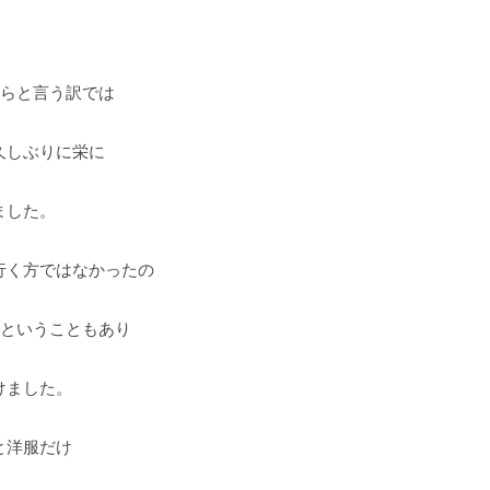
からと言う訳では
久しぶりに栄に
ました。
行く方ではなかったの
りということもあり
けました。
と洋服だけ