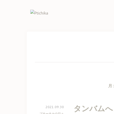
Skip
to
content
月
タンバムへ
2021.09.30
プチーチカの日々