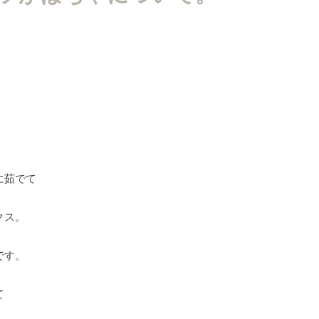
。
。
に茹でて
クス。
です。
て