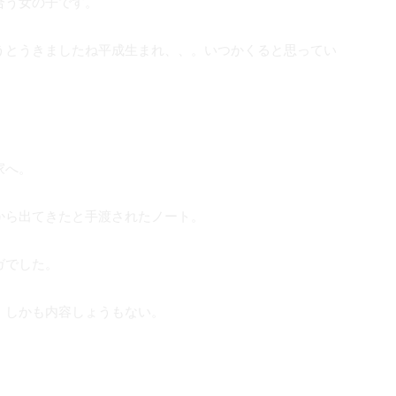
合う女の子です。
うとうきましたね平成生まれ、、。いつかくると思ってい
家へ。
から出てきたと手渡されたノート。
ガでした。
、しかも内容しょうもない。