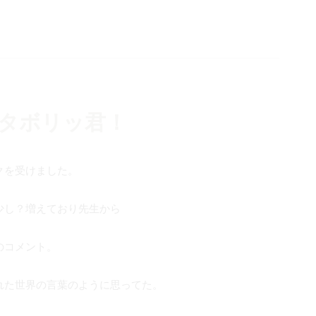
タボリッ君！
クを受けました。
少し？増えており先生から
のコメント。
れた世界の言葉のように思ってた。