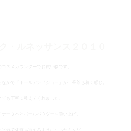
ク・ルネッサンス２０１０
のコスメカウンターでお買い物です。
るなかで「ポールアンドジョー」が一番落ち着く感じ。
とても丁寧に教えてくれました。
イナー３本とパールパウダーお買い上げ。
と平気で化粧品買えるようになったもんだ。