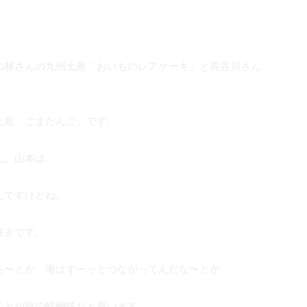
の林さんの九州土産「おいものレアケーキ」と長谷川さん
土産「ごまだんご」です。
ん。山本は。
んですけどね。
好きです。
あ〜とか、海はずーっとつながってんだな〜とか
ことが旅の醍醐味だと思います。