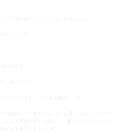
キングに加え夜のランニングをはじめました。
んでみたりして。
い僕がいます。
でには痩せるのだ！
走りにいってます！！がんばれ自分！！！
ターの写真のせたら相当おもしろいと思ったけどアフターの
ってしまう可能性も０ではないし、仮にそうなったらかな
はやめときます。あしからず。